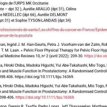
logie de l’URPS MK Occitanie
 – dpt 32 ), Aurélie ARAUJO (dpt 31), Céline
ène NEDELLEC (dpt 66), Aurélie DELMONT
dpt 31) et Sophie TYSON-LANDAIS (dpt 34)
rofessionnels-de-sante/Les-chiffres-du-cancer-en-France/Epide
ancer-de-la-prostate
 van, Ingrid J. M. Han-Geurts, Petra J. Voorham-van der Zalm, Rob 
 T. M. Laan. « Pelvic Floor Physical Therapy for Pelvic Floor Hy
ual Medicine Reviews 10, nᵒ 2 (avril 2022): 209‑30.
https://doi.
tta, Hiroki Chiba, Madoka Higuchi, Yui Abe-Takahashi, Mio Togo, 
 and Muscle Function in Prostatectomy: A Randomised Controlle
398‑406. https://doi.org/10.1111/bju.16369.
ta, Hiroki Chiba, Madoka Higuchi, Yui Abe-Takahashi, Mio Togo, 
e and Muscle Function in Prostatectomy: A Randomised Controll
 398‑406.
https://doi.org/10.1111/bju.16369
.
Newton, Dennis R. Taaffe, Pedro Lopez, Jeff Thavaseelan, Matthe