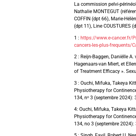
La commission pelvi-périnéo
Nathalie MONTEGUT (référente
COFFIN (dpt 66), Marie-Hél
(dpt 11), Line COUSTURES (
1 :
https://www.e-cancer.fr/P
cancers-les-plus-frequents/C
2 : Reijn-Baggen, Daniëlle A.
Hagenaars-van Miert, et Ellen
of Treatment Efficacy ». Sex
3 : Ouchi, Mifuka, Takeya Ki
Physiotherapy for Continence
134, nᵒ 3 (septembre 2024): 
4: Ouchi, Mifuka, Takeya Kit
Physiotherapy for Continenc
134, no 3 (septembre 2024):
5 : Singh, Favil, Robert U. 