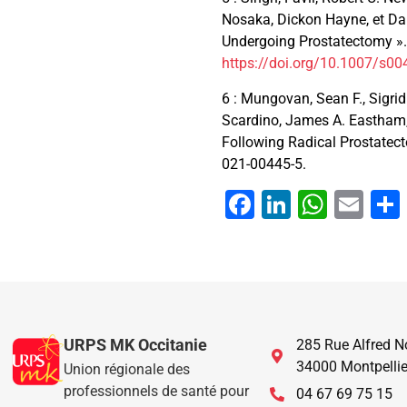
Nosaka, Dickon Hayne, et Dani
Undergoing Prostatectomy ».
https://doi.org/10.1007/s0
6 : Mungovan, Sean F., Sigrid
Scardino, James A. Eastham, 
Following Radical Prostatect
021-00445-5.
Facebook
LinkedIn
What
Ema
URPS MK Occitanie
285 Rue Alfred N
34000 Montpellie
Union régionale des
professionnels de santé pour
04 67 69 75 15