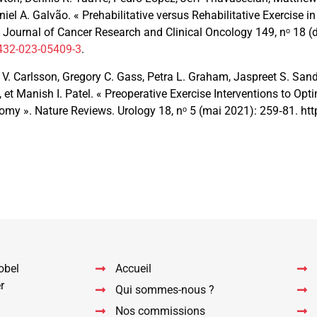
el A. Galvão. « Prehabilitative versus Rehabilitative Exercise i
 Journal of Cancer Research and Clinical Oncology 149, nᵒ 18 
0432-023-05409-3
.
 V. Carlsson, Gregory C. Gass, Petra L. Graham, Jaspreet S. Sand
et Manish I. Patel. « Preoperative Exercise Interventions to O
omy ». Nature Reviews. Urology 18, nᵒ 5 (mai 2021): 259‑81. ht
sApp
il
Partager
obel
Accueil
r
Qui sommes-nous ?
Nos commissions