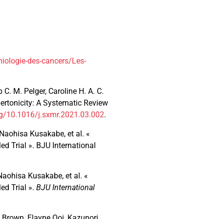
miologie-des-cancers/Les-
C. M. Pelger, Caroline H. A. C.
pertonicity: A Systematic Review
org/10.1016/j.sxmr.2021.03.002
.
Naohisa Kusakabe, et al. «
d Trial ». BJU International
Naohisa Kusakabe, et al. «
ed Trial ».
BJU International
w Brown, Elayne Ooi, Kazunori