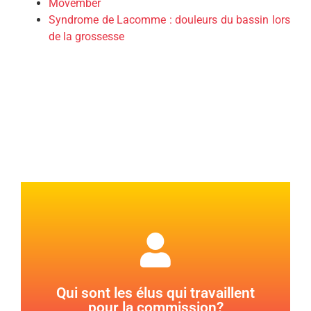
Movember
Syndrome de Lacomme : douleurs du bassin lors
de la grossesse
(non élue)
NEDELLEC (non élue), Sophie TYSON-LANDAIS
COUSTURES, Aurélie DELMONT, Marie-Hélène
Qui sont les élus qui travaillent
Aurélie ARAUJO (non élue), Céline COFFIN Line
pour la commission?