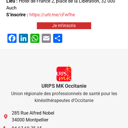
Lieu :
Hôtel de France 2, place de la Libération, 32 000
Auch
S’inscrire :
https://urlr.me/cFwfhe
Je m’inscris
Facebook
LinkedIn
WhatsApp
Email
Partager
URPS MK Occitanie
Union régionale des professionnels de santé pour les
kinésithérapeutes d’Occitanie
285 Rue Alfred Nobel
34000 Montpellier