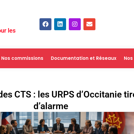
ur les
Nos commissions
Documentation et Réseaux
Nos
s CTS : les URPS d’Occitanie tir
d’alarme