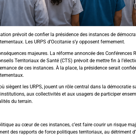
isation prévoit de confier la présidence des instances de démocra
artementaux. Les URPS d’Occitanie s’y opposent fermement.
 conséquences majeures. La réforme annoncée des Conférences Ré
seils Territoriaux de Santé (CTS) prévoit de mettre fin à l’élect
ernance de ces instances. À la place, la présidence serait confié
rtementaux.
où siègent les URPS, jouent un rôle central dans la démocratie sa
institutions, aux collectivités et aux usagers de participer ense
lités du terrain.
litique au cœur de ces instances, c’est faire courir un risque maj
ent des rapports de force politiques territoriaux, au détriment 