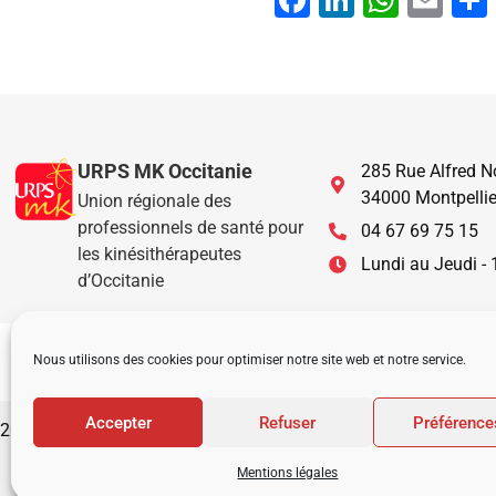
Facebook
LinkedIn
What
Ema
URPS MK Occitanie
285 Rue Alfred N
34000 Montpellie
Union régionale des
professionnels de santé pour
04 67 69 75 15
les kinésithérapeutes
Lundi au Jeudi -
d’Occitanie
Nous utilisons des cookies pour optimiser notre site web et notre service.
Accepter
Refuser
Préférence
2022 © URPS MK Occitanie –
Mentions légales
–
Plan du site
Mentions légales