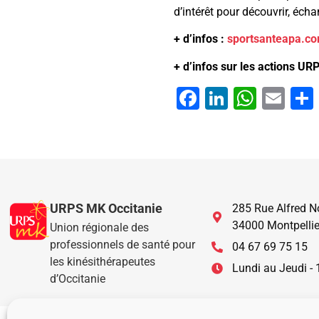
d’intérêt pour découvrir, écha
+ d’infos :
sportsanteapa.c
+ d’infos sur les actions URP
Facebook
LinkedIn
What
Ema
URPS MK Occitanie
285 Rue Alfred N
34000 Montpellie
Union régionale des
professionnels de santé pour
04 67 69 75 15
les kinésithérapeutes
Lundi au Jeudi -
d’Occitanie