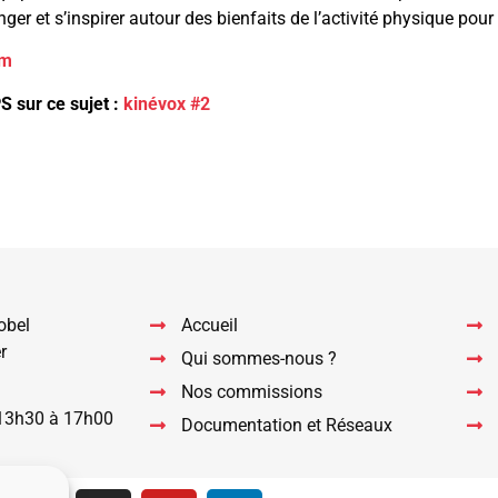
nger et s’inspirer autour des bienfaits de l’activité physique pour
om
S sur ce sujet :
kinévox #2
sApp
il
Partager
obel
Accueil
r
Qui sommes-nous ?
Nos commissions
 13h30 à 17h00
Documentation et Réseaux